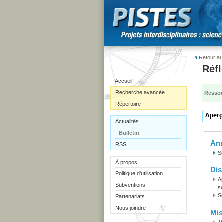
Retour au
Réfl
Accueil
Recherche avancée
Ressou
Répertoire
Actualités
Bulletin
Ann
RSS
S
À propos
Dis
Politique d'utilisation
A
Subventions
s
S
Partenariats
Nous joindre
Mis