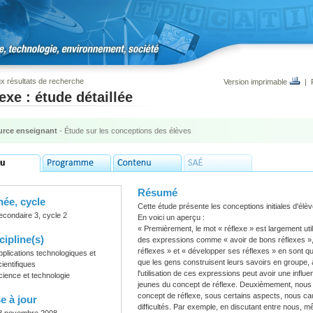
x résultats de recherche
Version imprimable
|
exe : étude détaillée
rce enseignant
- Étude sur les conceptions des élèves
Résumé
ée, cycle
Cette étude présente les conceptions initiales d'élè
econdaire 3, cycle 2
En voici un aperçu :
« Premièrement, le mot « réflexe » est largement util
cipline(s)
des expressions comme « avoir de bons réflexes »,
réflexes » et « développer ses réflexes » en son
pplications technologiques et
que les gens construisent leurs savoirs en groupe,
cientifiques
l'utilisation de ces expressions peut avoir une infl
cience et technologie
jeunes du concept de réflexe. Deuxièmement, nou
concept de réflexe, sous certains aspects, nous c
e à jour
difficultés. Par exemple, en discutant entre nous, 