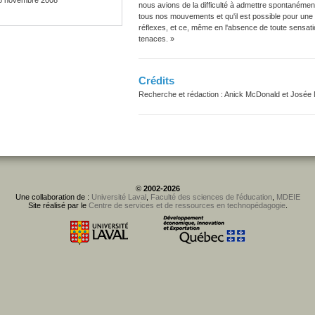
8 novembre 2008
nous avions de la difficulté à admettre spontanémen
tous nos mouvements et qu'il est possible pour une
réflexes, et ce, même en l'absence de toute sensati
tenaces. »
Crédits
Recherche et rédaction :
Anick McDonald et Josée 
©
2002-2026
Une collaboration de :
Université Laval
,
Faculté des sciences de l'éducation
,
MDEIE
Site réalisé par le
Centre de services et de ressources en technopédagogie
.