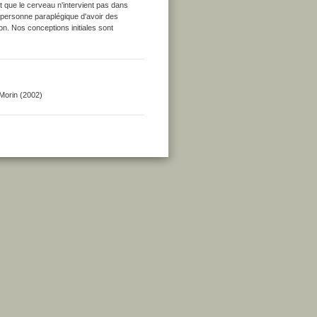
t que le cerveau n'intervient pas dans
 personne paraplégique d'avoir des
on. Nos conceptions initiales sont
Morin (2002)