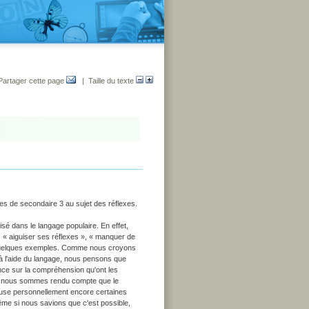
Partager cette page
| Taille du texte
ves de secondaire 3 au sujet des réflexes.
isé dans le langage populaire. En effet,
 « aiguiser ses réflexes », « manquer de
t quelques exemples. Comme nous croyons
 à l'aide du langage, nous pensons que
uence sur la compréhension qu'ont les
s nous sommes rendu compte que le
ause personnellement encore certaines
même si nous savions que c'est possible,