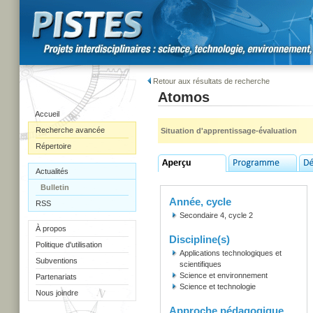
Retour aux résultats de recherche
Atomos
Accueil
Recherche avancée
Situation d'apprentissage-évaluation
Répertoire
Actualités
Bulletin
Année, cycle
RSS
Secondaire 4, cycle 2
À propos
Discipline(s)
Politique d'utilisation
Applications technologiques et
Subventions
scientifiques
Science et environnement
Partenariats
Science et technologie
Nous joindre
Approche pédagogique