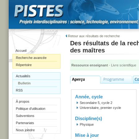
Retour aux résultats de recherche
Des résultats de la rec
des maîtres
Accueil
Recherche avancée
Répertoire
Ressource enseignant
- Livre scientifique
Actualités
Bulletin
RSS
Année, cycle
À propos
Secondaire 5, cycle 2
Universitaire, premier cycle
Politique d'utilisation
Subventions
Discipline(s)
Partenariats
Physique
Nous joindre
Mise à jour