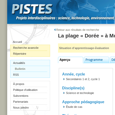
Retour aux résultats de recherche
La plage « Dorée » à M
Accueil
Recherche avancée
Situation d'apprentissage-évaluation
Répertoire
Actualités
Bulletin
Année, cycle
RSS
Secondaires 1 et 2, cycle 1
À propos
Discipline(s)
Politique d'utilisation
Science et technologie
Subventions
Approche pédagogique
Partenariats
Étude de cas
Nous joindre