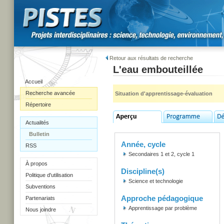
Retour aux résultats de recherche
L'eau embouteillée
Accueil
Recherche avancée
Situation d'apprentissage-évaluation
Répertoire
Actualités
Bulletin
Année, cycle
RSS
Secondaires 1 et 2, cycle 1
À propos
Discipline(s)
Politique d'utilisation
Science et technologie
Subventions
Approche pédagogique
Partenariats
Apprentissage par problème
Nous joindre