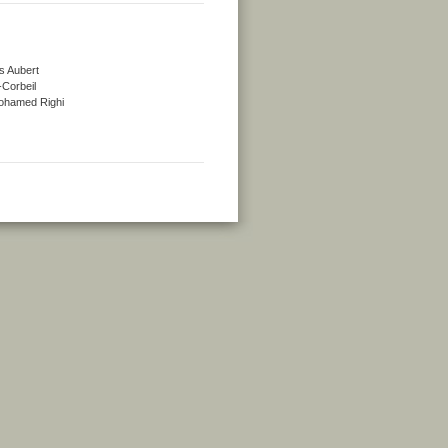
s Aubert
-Corbeil
 Mohamed Righi