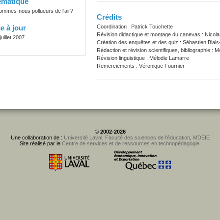
ématique
ommes-nous pollueurs de l'air?
Crédits
e à jour
Coordination : Patrick Touchette
Révision didactique et montage du canevas : Nicola
juillet 2007
Création des enquêtes et des quiz : Sébastien Blais
Rédaction et révision scientifiques, bibliographie :
Révision linguistique : Mélodie Lamarre
Remerciements : Véronique Fournier
©
2002-2026
Une collaboration de :
Université Laval
,
Faculté des sciences de l'éducation
,
MDEIE
Site réalisé par le
Centre de services et de ressources en technopédagogie
.