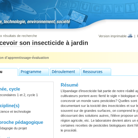
x résultats de recherche
Version imprimable
|
evoir son insecticide à jardin
ion d'apprentissage-évaluation
Résumé
ée, cycle
L’épandage d’insecticide fait partie de notre réalité 
econdaires 1 et 2, cycle 1
cultivateurs portent avec fierté le sigle « biologiqu
concevoir un monde sans pesticides? Quelles sont l
cipline(s)
documentant sur la toxicité des insecticides et sur le
souvent sur de grandes surfaces, on comprend le p
cience et technologie
découvrant des solutions autres, l’élève propose un 
région agricole, etc. Le laboratoire devient alors un e
proche pédagogique
certaines recettes de pesticides biologiques dont l’é
édagogie du projet
le procédé.