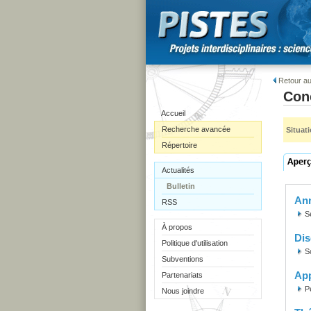
Retour au
Conc
Accueil
Recherche avancée
Situat
Répertoire
Actualités
Bulletin
Ann
RSS
S
À propos
Dis
Politique d'utilisation
S
Subventions
Ap
Partenariats
P
Nous joindre