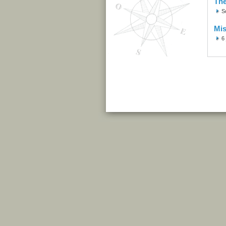
Th
S
Mis
6 