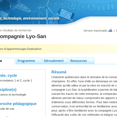
x résultats de recherche
Version imprimable
|
compagnie Lyo-San
ion d'apprentissage-évaluation
Résumé
ée, cycle
L’industrie québécoise dans le domaine de la conse
econdaires 1 et 2, cycle 1
champions. En effet, l’une d’elle se démarque en r
aliments qu’elle utilise et par la mise en marché d
cipline(s)
compagnie Lyo-San, la lyophilisation a permis de fair
suivant les traces de cette entreprise, la compara
cience et technologie
aliments permet de mieux comprendre les apports t
d’aliments sous différentes formes. Pour bien mettr
proche pédagogique
conservation, il est primordial de se familiariser av
tude de cas
peut, après s’être familiarisé avec la compagnie Ly
l’efficacité des coûts de ces méthodes et intégrer 