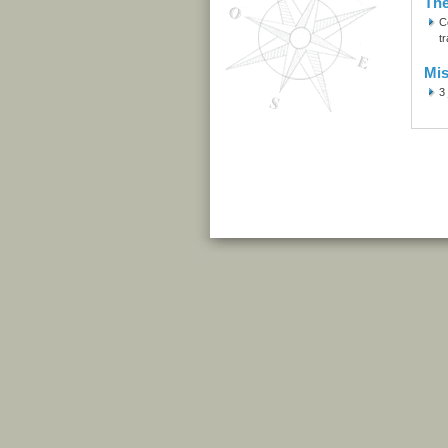
Th
C
tr
Mis
3 