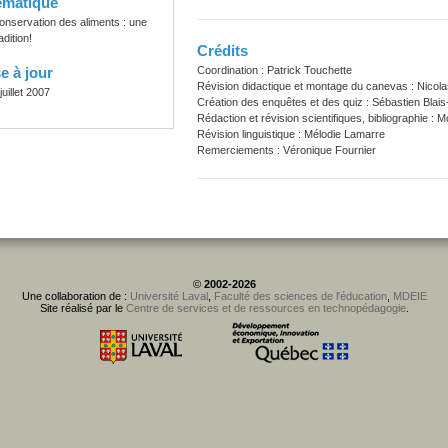
ématique
onservation des aliments : une
adition!
Crédits
e à jour
Coordination : Patrick Touchette
Révision didactique et montage du canevas : Nicola
juillet 2007
Création des enquêtes et des quiz : Sébastien Blais
Rédaction et révision scientifiques, bibliographie :
Révision linguistique : Mélodie Lamarre
Remerciements : Véronique Fournier
©
2002-2026
Une collaboration de :
Université Laval
,
Faculté des sciences de l'éducation
,
MDEIE
Site réalisé par le
Centre de services et de ressources en technopédagogie
.