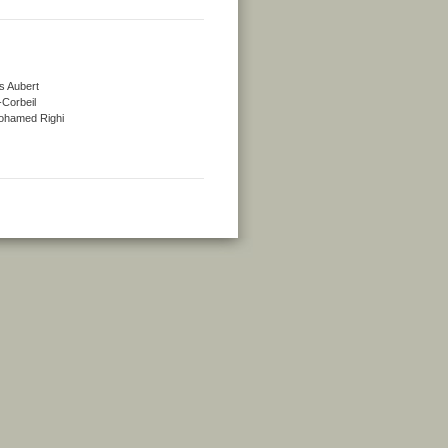
s Aubert
-Corbeil
 Mohamed Righi