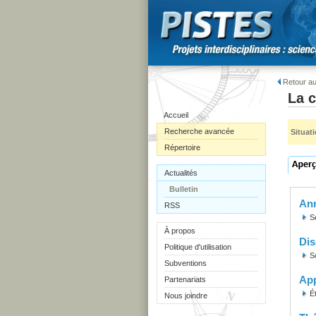
Retour au
La 
Accueil
Recherche avancée
Situat
Répertoire
Actualités
Bulletin
Ann
RSS
S
À propos
Dis
Politique d'utilisation
S
Subventions
Ap
Partenariats
É
Nous joindre