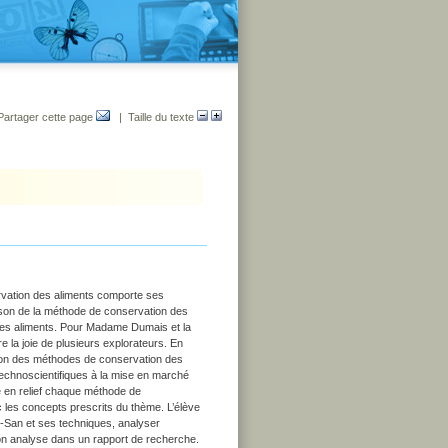
Partager cette page
| Taille du texte
rvation des aliments comporte ses
aison de la méthode de conservation des
e ces aliments. Pour Madame Dumais et la
e la joie de plusieurs explorateurs. En
ison des méthodes de conservation des
echnoscientifiques à la mise en marché
e en relief chaque méthode de
ec les concepts prescrits du thème. L’élève
o-San et ses techniques, analyser
son analyse dans un rapport de recherche.